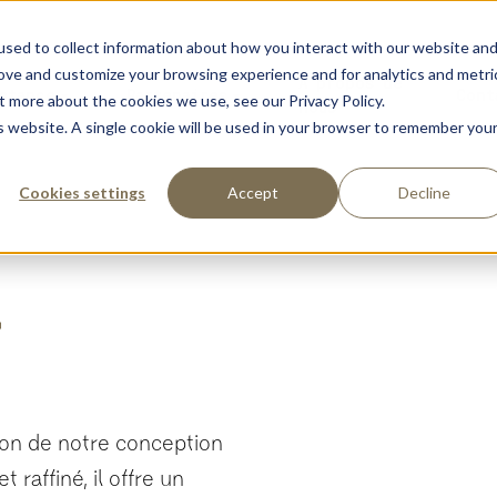
sed to collect information about how you interact with our website an
rove and customize your browsing experience and for analytics and metri
À propos de
istance
Partenaires
Cont
t more about the cookies we use, see our Privacy Policy.
nous
is website. A single cookie will be used in your browser to remember you
Cookies settings
Accept
Decline
2
ion de notre conception
 raffiné, il offre un