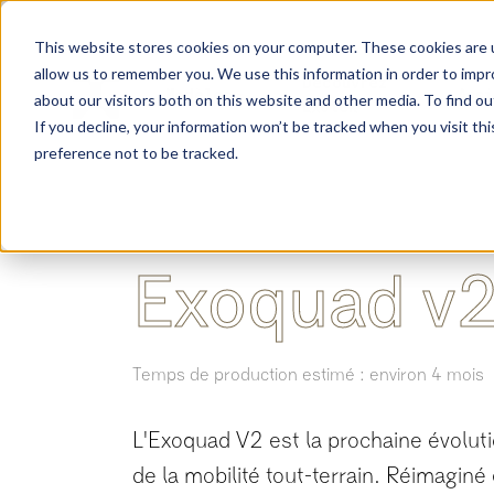
This website stores cookies on your computer. These cookies are u
allow us to remember you. We use this information in order to imp
Découvrez
Modèles
Ass
about our visitors both on this website and other media. To find ou
Exotek
If you decline, your information won’t be tracked when you visit th
preference not to be tracked.
Exoquad v
Temps de production estimé : environ 4 mois
L'Exoquad V2 est la prochaine évolut
de la mobilité tout-terrain. Réimaginé et