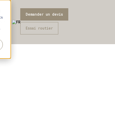
d
Demander un devis
cs
act
FR
Essai routier
r