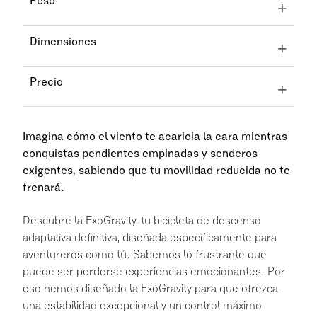
Peso
+
Con solo 49 kg, el ExoGravity combina una gran robustez
Dimensiones
+
con un impresionante rendimiento de construcción ligera.
Compacto y a la vez extremadamente robusto, el ExoGravity
Precio
+
mide 170 cm de largo, 90 cm de ancho y 80 cm de alto (150
cm incluyendo el arco de seguridad).
Con un precio de 125 000 coronas noruegas, se trata de
una inversión en libertad y aventura.
Imagina cómo el viento te acaricia la cara mientras
conquistas pendientes empinadas y senderos
exigentes,
sabiendo que tu movilidad reducida no te
frenará.
Descubre la ExoGravity, tu bicicleta de descenso
adaptativa definitiva, diseñada específicamente para
aventureros como tú. Sabemos lo frustrante que
puede ser perderse experiencias emocionantes. Por
eso hemos diseñado la ExoGravity para que ofrezca
una estabilidad excepcional y un control máximo