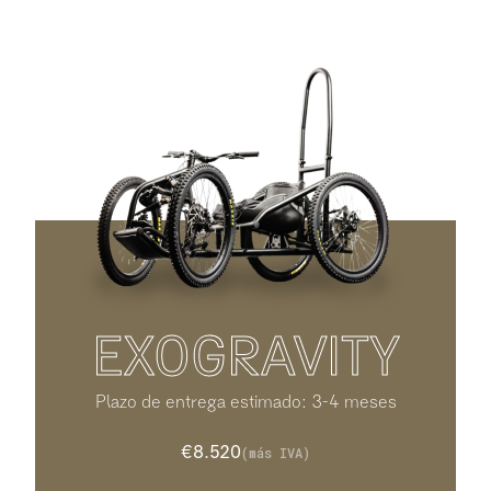
EXOGRAVITY
Plazo de entrega estimado: 3-4 meses
€8.520
(más IVA)