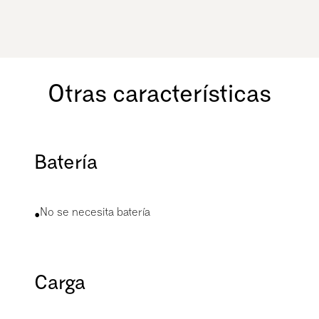
Sabemos lo importante que es probar nuestros
vehículos en persona. Por lo tanto, echa un vistazo
a la sección de distribuidores para ver si hay un
distribuidor oficial en tu país.
Otras características
Batería
•
No se necesita batería
Carga